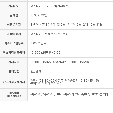
거래단위
코스피200×25만원(거래승수)
결제월
3, 6, 9, 12월
상장결제월
3년 이내 7개 결제월 (3,9월 : 각 1개, 6월: 2개, 12월 3개)
가격의 표시
코스피200선물 수치(포인트)
최소가격변동폭
0.05 포인트
최소가격변동금액
12,500 (25만원×0.05)
거래시간
09:00 ~ 15:45 (최종거래일 09:00 ~ 15:20)
결제방법
현금결제
개장시(08:30~09:00) 및 거래종료시(15:35~15:45)
단일가격경쟁거래
균형가격에 의해 거래체결
Circuit
선물가격/현물가격 급변시 선물거래 일시 중단 및 단일가로 재개
Breakers